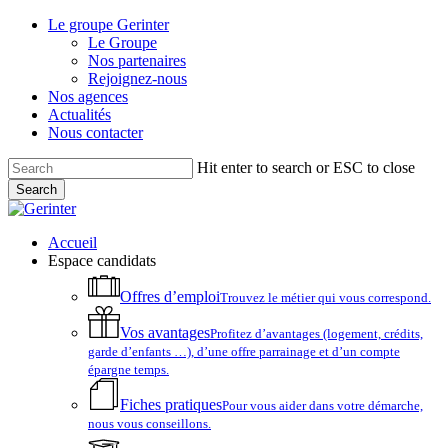
Skip
Le groupe Gerinter
to
Le Groupe
main
Nos partenaires
content
Rejoignez-nous
Nos agences
Actualités
Nous contacter
Hit enter to search or ESC to close
Search
Close
Search
account
Menu
Accueil
Espace candidats
Offres d’emploi
Trouvez le métier qui vous correspond.
Vos avantages
Profitez d’avantages (logement, crédits,
garde d’enfants …), d’une offre parrainage et d’un compte
épargne temps.
Fiches pratiques
Pour vous aider dans votre démarche,
nous vous conseillons.