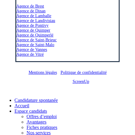
–
Agence de Brest
Agence de Dinan
Agence de Lamballe
Agence de Landivisiau
Agence de Pontivy
Agence de Quimper
Agence de Quimperlé
Agence de Saint-Brieuc
Agence de Saint-Malo
Agence de Vannes
Agence de Vitré
Mentions légales
/
Politique de confidentialité
Site réalisé par
ScreenUp
Close
Candidature spontanée
Menu
Accueil
Espace candidats
Offres d’emploi
Avantages
Fiches pratiques
Nos services