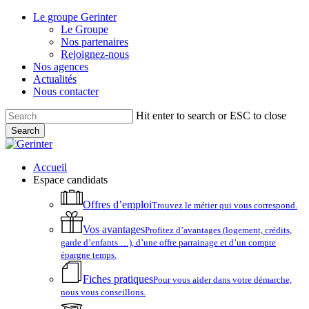
Skip
Le groupe Gerinter
to
Le Groupe
main
Nos partenaires
content
Rejoignez-nous
Nos agences
Actualités
Nous contacter
Hit enter to search or ESC to close
Search
Close
Search
account
Menu
Accueil
Espace candidats
Offres d’emploi
Trouvez le métier qui vous correspond.
Vos avantages
Profitez d’avantages (logement, crédits,
garde d’enfants …), d’une offre parrainage et d’un compte
épargne temps.
Fiches pratiques
Pour vous aider dans votre démarche,
nous vous conseillons.