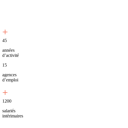
Où nous trouver ?
+
45
années
d’activité
15
agences
d’emploi
+
1200
salariés
intérimaires