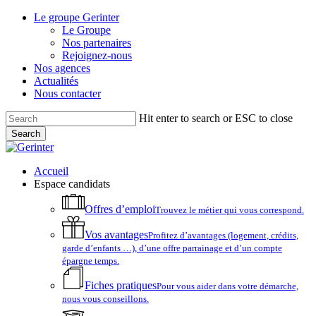
Skip
Le groupe Gerinter
to
Le Groupe
main
Nos partenaires
content
Rejoignez-nous
Nos agences
Actualités
Nous contacter
Hit enter to search or ESC to close
Search
Close
Search
account
Menu
Accueil
Espace candidats
Offres d’emploi
Trouvez le métier qui vous correspond.
Vos avantages
Profitez d’avantages (logement, crédits,
garde d’enfants …), d’une offre parrainage et d’un compte
épargne temps.
Fiches pratiques
Pour vous aider dans votre démarche,
nous vous conseillons.