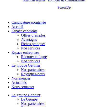
Mentions légales
/
Politique de confidentialité
Site réalisé par
ScreenUp
Close
Candidature spontanée
Menu
Accueil
Espace candidats
Offres d’emploi
Avantages
Fiches pratiques
Nos services
Espace entreprises
Recruter en ligne
Nos services
Le groupe Gerinter
Nos partenaires
Rejoignez-nous
Nos agences
Actualités
Nous contacter
Le groupe Gerinter
Le Groupe
Nos partenaires