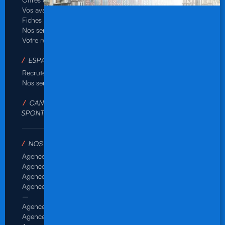
Vos avantages
Rejoignez-nous
Fiches pratiques
Nos partenaires
Nos services
Actualités
Votre relevé d’heures
/
NOUS CONTACTER
/
ESPACE ENTREPRISES
/
SUIVEZ-NOUS SUR :
Recruter en ligne
Nos services
/
CANDIDATURE
SPONTANÉE
/
NOS AGENCES
Agence de Rennes Industrie
Agence de Rennes Généraliste
Agence de Rennes BTP
Agence de Rennes Tertiaire
–
Agence de Brest
Agence de Dinan