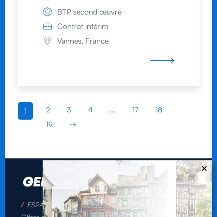
BTP second œuvre
Contrat intérim
Vannes, France
2
3
4
...
17
18
1
19
→
/
ESPACE CANDIDATS
/
LE GROUPE
Offres d’emploi
Qui sommes-nous ?