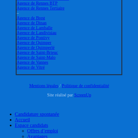
Agence de Rennes BTP
Agence de Rennes Tertiaire
–
Agence de Brest
Agence de Dinan
Agence de Lamballe
Agence de Landivisiau
Agence de Pontivy
Agence de Quimper
Agence de Quimperlé
Agence de Saint-Brieuc
Agence de Saint-Malo
Agence de Vannes
Agence de Vitré
Mentions légales
/
Politique de confidentialité
Site réalisé par
ScreenUp
Close
Candidature spontanée
Menu
Accueil
Espace candidats
Offres d’emploi
Avantages