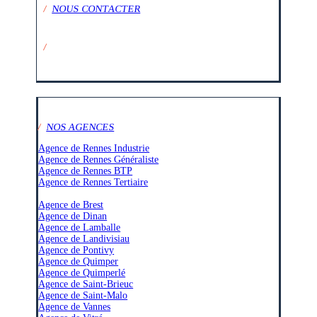
/
NOUS CONTACTER
/
SUIVEZ-NOUS SUR :
/
NOS AGENCES
Agence de Rennes Industrie
Agence de Rennes Généraliste
Agence de Rennes BTP
Agence de Rennes Tertiaire
–
Agence de Brest
Agence de Dinan
Agence de Lamballe
Agence de Landivisiau
Agence de Pontivy
Agence de Quimper
Agence de Quimperlé
Agence de Saint-Brieuc
Agence de Saint-Malo
Agence de Vannes