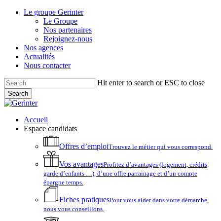
Skip
Le groupe Gerinter
to
Le Groupe
main
Nos partenaires
content
Rejoignez-nous
Nos agences
Actualités
Nous contacter
Hit enter to search or ESC to close
Search
Close
Search
account
Menu
Accueil
Espace candidats
Offres d’emploi
Trouvez le métier qui vous correspond.
Vos avantages
Profitez d’avantages (logement, crédits,
garde d’enfants …), d’une offre parrainage et d’un compte
épargne temps.
Fiches pratiques
Pour vous aider dans votre démarche,
nous vous conseillons.