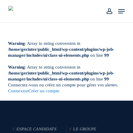
Skip
Menu
to
account
main
content
Warning
: Array to string conversion in
/home/gerinter/public_html/wp-content/plugins/wp-job-
manager/includes/ui/class-ui-elements.php
on line
99
Warning
: Array to string conversion in
/home/gerinter/public_html/wp-content/plugins/wp-job-
manager/includes/ui/class-ui-elements.php
on line
99
Connectez-vous ou créez un compte pour gérer vos alertes.
Connexion
Créer un compte
/
ESPACE CANDIDATS
/
LE GROUPE