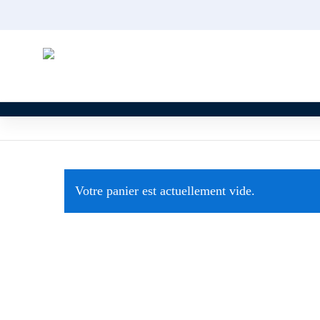
Skip
to
main
content
Votre panier est actuellement vide.