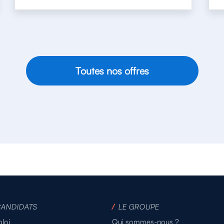
Toutes nos offres
CANDIDATS
/
LE GROUPE
loi
Qui sommes-nous ?