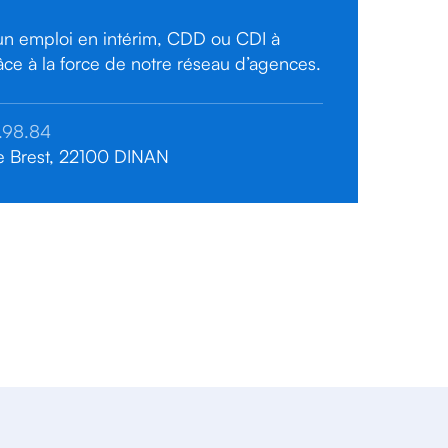
un emploi en intérim, CDD ou CDI à
ce à la force de notre réseau d’agences.
.98.84
e Brest, 22100 DINAN