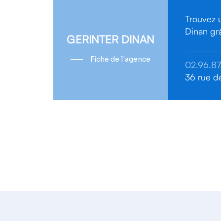
Trouvez 
Dinan grâ
GERINTER DINAN
Fiche de l'agence
02.96.87
36 rue d