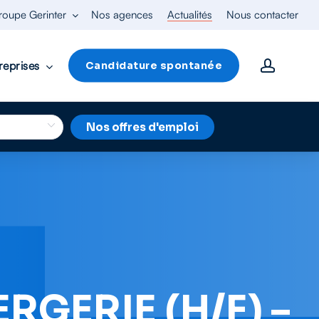
roupe Gerinter
Nos agences
Actualités
Nous contacter
accoun
reprises
Candidature spontanée
Nos offres d'emploi
GERIE (H/F) –