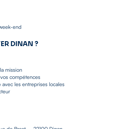
 week-end
TER DINAN ?
la mission
et vos compétences
 avec les entreprises locales
cteur
 rue de Brest – 22100 Dinan