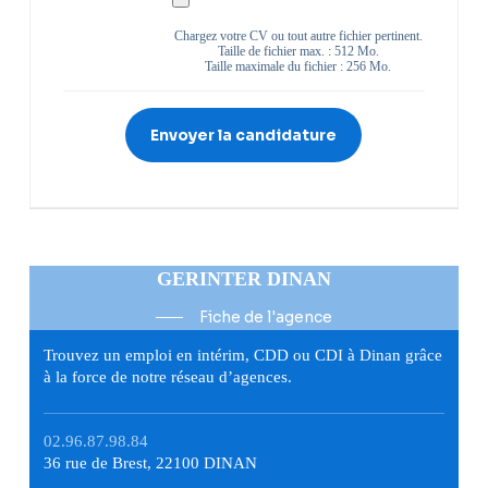
Chargez votre CV ou tout autre fichier pertinent.
Taille de fichier max. : 512 Mo.
Taille maximale du fichier : 256 Mo.
GERINTER DINAN
Fiche de l'agence
Trouvez un emploi en intérim, CDD ou CDI à Dinan grâce
à la force de notre réseau d’agences.
02.96.87.98.84
36 rue de Brest, 22100 DINAN