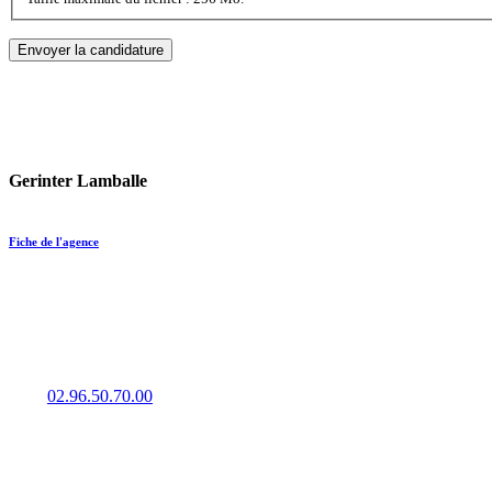
Gerinter Lamballe
Fiche de l'agence
Trouvez un emploi en intérim, CDD ou CDI à Lamballe grâce à l
02.96.50.70.00
10 rue du Docteur Calmette, 22400 LAMBALLE