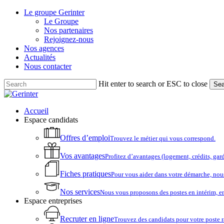
Skip
Le groupe Gerinter
to
Le Groupe
main
Nos partenaires
content
Rejoignez-nous
Nos agences
Actualités
Nous contacter
Hit enter to search or ESC to close
Sea
Close
Search
account
Menu
Accueil
Espace candidats
Offres d’emploi
Trouvez le métier qui vous correspond.
Vos avantages
Profitez d’avantages (logement, crédits, ga
Fiches pratiques
Pour vous aider dans votre démarche, nou
Nos services
Nous vous proposons des postes en intérim, e
Espace entreprises
Recruter en ligne
Trouvez des candidats pour votre poste 