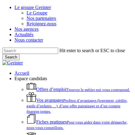
Skip
Le groupe Gerinter
to
Le Groupe
main
Nos partenaires
content
Rejoignez-nous
Nos agences
Actualités
Nous contacter
Hit enter to search or ESC to close
Search
Close
Search
account
Menu
Accueil
Espace candidats
Offres d’emploi
Trouvez le métier qui vous correspond.
Vos avantages
Profitez d’avantages (logement, crédits,
garde d’enfants …), d’une offre parrainage et d’un compte
épargne temps.
Fiches pratiques
Pour vous aider dans votre démarche,
nous vous conseillons.