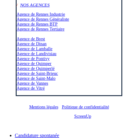
/
NOS AGENCES
Agence de Rennes Industrie
Agence de Rennes Généraliste
Agence de Rennes BTP
Agence de Rennes Tertiaire
–
Agence de Brest
Agence de Dinan
Agence de Lamballe
Agence de Landivisiau
Agence de Pontivy
Agence de Quimper
Agence de Quimperlé
Agence de Saint-Brieuc
Agence de Saint-Malo
Agence de Vannes
Agence de Vitré
Mentions légales
/
Politique de confidentialité
Site réalisé par
ScreenUp
Close
Candidature spontanée