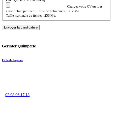
(facultatif)
Chargez votre CV ou tout
autre fichier pertinent. Taille de fichier max. : 512 Mo.
Taille maximale du fichier : 256 Mo.
Gerinter Quimperlé
Fiche de l'agence
Trouvez un emploi en intérim, CDD ou CDI à Quimperlé grâce
à la force de notre réseau d’agences.
02.98.96.17.18
17 rue Clohars, 29300 QUIMPERLÉ