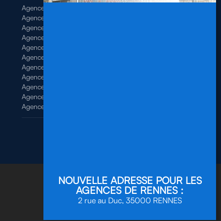
Agence de Brest
Agence de Dinan
Agence de Lamballe
Agence de Landivisiau
Agence de Pontivy
Agence de Quimper
Agence de Quimperlé
Agence de Saint-Brieuc
Agence de Saint-Malo
Agence de Vannes
Agence de Vitré
Mentions légales
/
Politique de confidentialité
Site réalisé par
ScreenUp
NOUVELLE ADRESSE POUR LES
AGENCES DE RENNES :
2 rue au Duc, 35000 RENNES