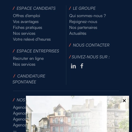
/
ESPACE CANDIDATS
/
LE GROUPE
Offres d’emploi
Qui sommes-nous ?
Vos avantages
Rejoignez-nous
Fiches pratiques
Nos partenaires
Nos services
Actualités
Votre relevé d’heures
/
NOUS CONTACTER
/
ESPACE ENTREPRISES
/
SUIVEZ-NOUS SUR :
Recruter en ligne
Nos services
/
CANDIDATURE
SPONTANÉE
/
NOS AGENCES
Agence de Rennes Industrie
Agence de Rennes Généraliste
Agence de Rennes BTP
Agence de Rennes Tertiaire
–