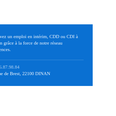
vez un emploi en intérim, CDD ou CDI à
n grâce à la force de notre réseau
ences.
6.87.98.84
ue de Brest, 22100 DINAN