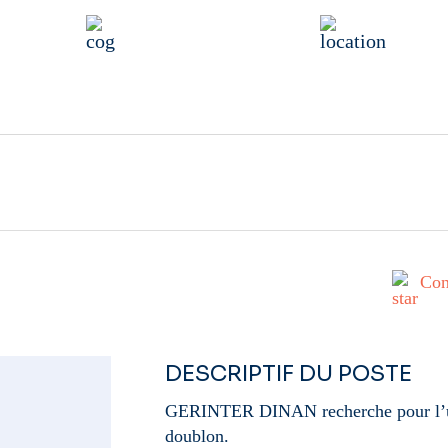
ein
Transport logistique
22100 Dinan
ntérim
Con
DESCRIPTIF DU POSTE
GERINTER DINAN recherche pour l’un 
doublon.