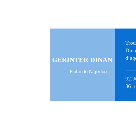
Trou
Dina
d’ag
GERINTER DINAN
Fiche de l'agence
02.9
36 r