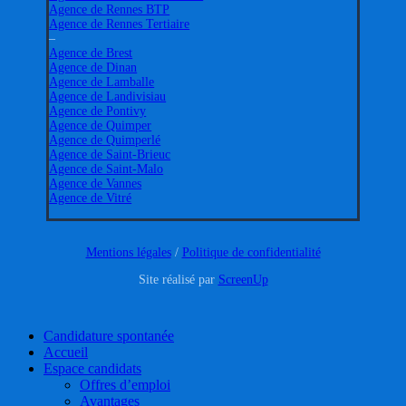
Agence de Rennes BTP
Agence de Rennes Tertiaire
–
Agence de Brest
Agence de Dinan
Agence de Lamballe
Agence de Landivisiau
Agence de Pontivy
Agence de Quimper
Agence de Quimperlé
Agence de Saint-Brieuc
Agence de Saint-Malo
Agence de Vannes
Agence de Vitré
Mentions légales
/
Politique de confidentialité
Site réalisé par
ScreenUp
Close
Candidature spontanée
Menu
Accueil
Espace candidats
Offres d’emploi
Avantages