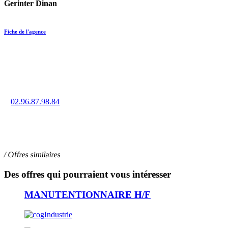
Gerinter Dinan
Fiche de l'agence
Trouvez un emploi en intérim, CDD ou CDI à Dinan grâce à la
force de notre réseau d’agences.
02.96.87.98.84
36 rue de Brest, 22100 DINAN
/ Offres similaires
Des offres qui pourraient vous intéresser
MANUTENTIONNAIRE H/F
Industrie