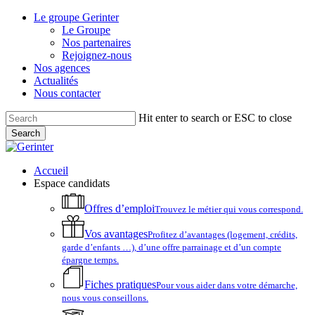
Skip
Le groupe Gerinter
to
Le Groupe
main
Nos partenaires
content
Rejoignez-nous
Nos agences
Actualités
Nous contacter
Hit enter to search or ESC to close
Search
Close
Search
account
Menu
Accueil
Espace candidats
Offres d’emploi
Trouvez le métier qui vous correspond.
Vos avantages
Profitez d’avantages (logement, crédits,
garde d’enfants …), d’une offre parrainage et d’un compte
épargne temps.
Fiches pratiques
Pour vous aider dans votre démarche,
nous vous conseillons.