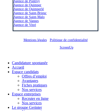
Agence de Pontivy
Agence de Quimper
Agence de Quimperlé
Agence de Saint-Brieuc
Agence de Saint-Malo
Agence de Vannes
Agence de Vitré
Mentions légales
/
Politique de confidentialité
Site réalisé par
ScreenUp
Close
Candidature spontanée
Menu
Accueil
Espace candidats
Offres d’emploi
Avantages
Fiches pratiques
Nos services
Espace entreprises
Recruter en ligne
Nos services
Le groupe Gerinter