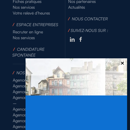
Fiches pratiques
Nos partenaires
Nos services
Actualités
Votre relevé d’heures
/
NOUS CONTACTER
/
ESPACE ENTREPRISES
/
SUIVEZ-NOUS SUR :
Recruter en ligne
Nos services
/
CANDIDATURE
SPONTANÉE
/
NOS AGENCES
Agence de Rennes Industrie
Agence de Rennes Généraliste
Agence de Rennes BTP
Agence de Rennes Tertiaire
–
Agence de Brest
Agence de Dinan
Agence de Lamballe
Agence de Landivisiau