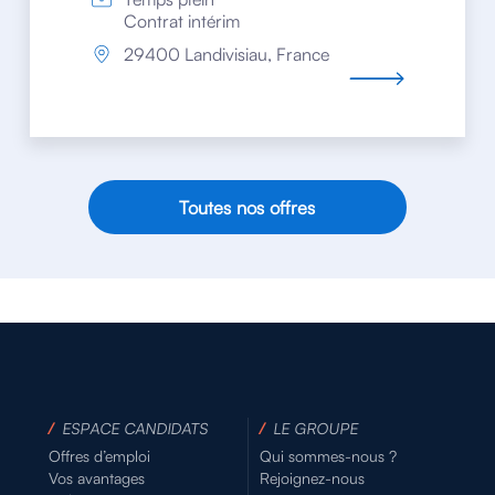
Contrat intérim
29400 Landivisiau, France
Toutes nos offres
/
ESPACE CANDIDATS
/
LE GROUPE
Offres d’emploi
Qui sommes-nous ?
Vos avantages
Rejoignez-nous