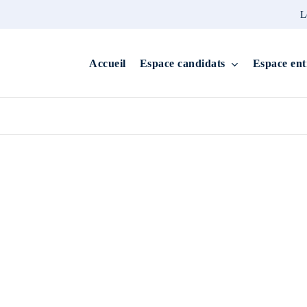
L
Accueil
Espace candidats
Espace ent
/ OFFRES D'EMPLOI