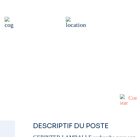
’EQUIPE ETANCH
BTP gros œuvre
Lamballe, 22400 Lambal
Publié il y a 2 mois
Con
DESCRIPTIF DU POSTE