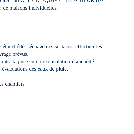
 client un CHEF D’EQUIPE ETANCHEUR H/F
n de maisons individuelles.
e étanchéité, séchage des surfaces, effectuer les
vrage prévus.
tants, la pose complexe isolation-étanchéité-
es évacuations des eaux de pluie.
es chantiers