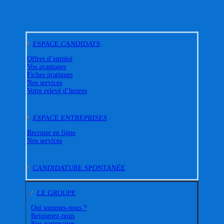
/
ESPACE CANDIDATS
Offres d’emploi
Vos avantages
Fiches pratiques
Nos services
Votre relevé d’heures
/
ESPACE ENTREPRISES
Recruter en ligne
Nos services
/
CANDIDATURE SPONTANÉE
/
LE GROUPE
Qui sommes-nous ?
Rejoignez-nous
Nos partenaires