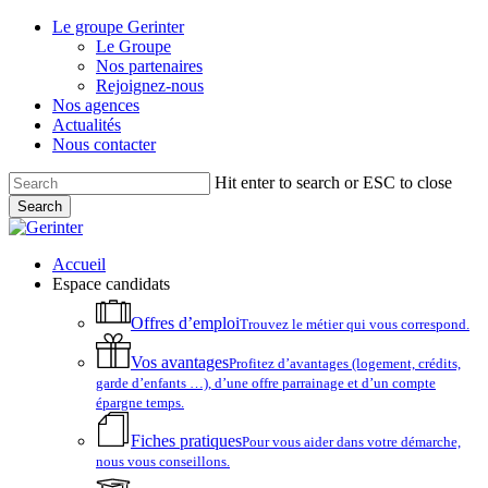
Skip
Le groupe Gerinter
to
Le Groupe
main
Nos partenaires
content
Rejoignez-nous
Nos agences
Actualités
Nous contacter
Hit enter to search or ESC to close
Search
Close
Search
account
Menu
Accueil
Espace candidats
Offres d’emploi
Trouvez le métier qui vous correspond.
Vos avantages
Profitez d’avantages (logement, crédits,
garde d’enfants …), d’une offre parrainage et d’un compte
épargne temps.
Fiches pratiques
Pour vous aider dans votre démarche,
nous vous conseillons.