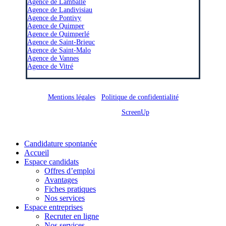
Agence de Lamballe
Agence de Landivisiau
Agence de Pontivy
Agence de Quimper
Agence de Quimperlé
Agence de Saint-Brieuc
Agence de Saint-Malo
Agence de Vannes
Agence de Vitré
Mentions légales
/
Politique de confidentialité
Site réalisé par
ScreenUp
Close
Candidature spontanée
Menu
Accueil
Espace candidats
Offres d’emploi
Avantages
Fiches pratiques
Nos services
Espace entreprises
Recruter en ligne
Nos services