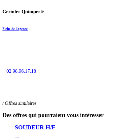
Gerinter Quimperlé
Fiche de l'agence
Trouvez un emploi en intérim, CDD ou CDI à Quimperlé grâce
à la force de notre réseau d’agences.
02.98.96.17.18
17 rue Clohars, 29300 QUIMPERLÉ
/ Offres similaires
Des offres qui pourraient vous intéresser
SOUDEUR H/F