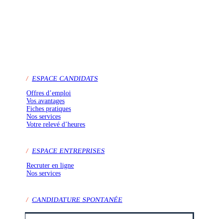
/
ESPACE CANDIDATS
Offres d’emploi
Vos avantages
Fiches pratiques
Nos services
Votre relevé d’heures
/
ESPACE ENTREPRISES
Recruter en ligne
Nos services
/
CANDIDATURE SPONTANÉE