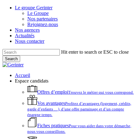
Skip
Le groupe Gerinter
to
Le Groupe
main
Nos partenaires
content
Rejoignez-nous
Nos agences
Actualités
Nous contacter
Hit enter to search or ESC to close
Search
Close
Search
account
Menu
Accueil
Espace candidats
Offres d’emploi
Trouvez le métier qui vous correspond.
Vos avantages
Profitez d’avantages (logement, crédits,
garde d’enfants …), d’une offre parrainage et d’un compte
épargne temps.
Fiches pratiques
Pour vous aider dans votre démarche,
nous vous conseillons.