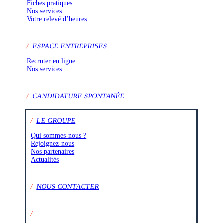
Fiches pratiques
Nos services
Votre relevé d’heures
/
ESPACE ENTREPRISES
Recruter en ligne
Nos services
/
CANDIDATURE SPONTANÉE
/
LE GROUPE
Qui sommes-nous ?
Rejoignez-nous
Nos partenaires
Actualités
/
NOUS CONTACTER
/
SUIVEZ-NOUS SUR :