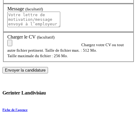
Message
(facultatif)
Charger le CV
(facultatif)
Chargez votre CV ou tout
autre fichier pertinent. Taille de fichier max. : 512 Mo.
Taille maximale du fichier : 256 Mo.
Gerinter Landivisiau
Fiche de l'agence
Trouvez un emploi en intérim, CDD ou CDI à Landivisiau
grâce à la force de notre réseau d’agences.