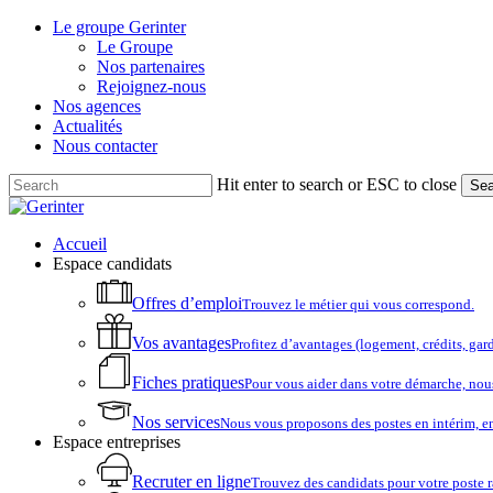
Skip
Le groupe Gerinter
to
Le Groupe
main
Nos partenaires
content
Rejoignez-nous
Nos agences
Actualités
Nous contacter
Hit enter to search or ESC to close
Sea
Close
Search
account
Menu
Accueil
Espace candidats
Offres d’emploi
Trouvez le métier qui vous correspond.
Vos avantages
Profitez d’avantages (logement, crédits, ga
Fiches pratiques
Pour vous aider dans votre démarche, nou
Nos services
Nous vous proposons des postes en intérim, e
Espace entreprises
Recruter en ligne
Trouvez des candidats pour votre poste 