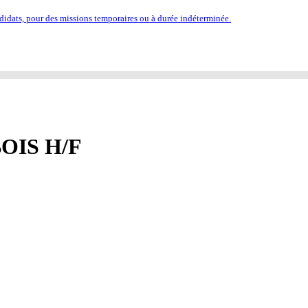
idats, pour des missions temporaires ou à durée indéterminée.
OIS H/F