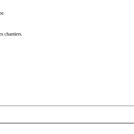
pe
es chantiers.