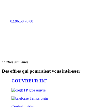
Trouvez un emploi en intérim, CDD ou CDI à Lamballe grâce à l
02.96.50.70.00
10 rue du Docteur Calmette, 22400 LAMBALLE
/ Offres similaires
Des offres qui pourraient vous intéresser
COUVREUR H/F
BTP gros œuvre
Temps plein
Contrat intérim