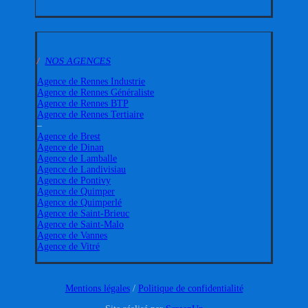
/
NOS AGENCES
Agence de Rennes Industrie
Agence de Rennes Généraliste
Agence de Rennes BTP
Agence de Rennes Tertiaire
–
Agence de Brest
Agence de Dinan
Agence de Lamballe
Agence de Landivisiau
Agence de Pontivy
Agence de Quimper
Agence de Quimperlé
Agence de Saint-Brieuc
Agence de Saint-Malo
Agence de Vannes
Agence de Vitré
Mentions légales
/
Politique de confidentialité