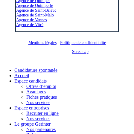
Agence de Quimper
Agence de Quimperlé
Agence de Saint-Brieuc
Agence de Saint-Malo
Agence de Vannes
Agence de Vitré
Mentions légales
/
Politique de confidentialité
Site réalisé par
ScreenUp
Close
Candidature spontanée
Menu
Accueil
Espace candidats
Offres d’emploi
Avantages
Fiches pratiques
Nos services
Espace entreprises
Recruter en ligne
Nos services
Le groupe Gerinter
Nos partenaires