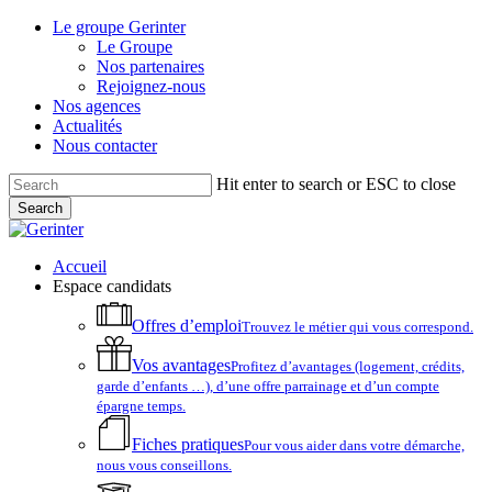
Skip
Le groupe Gerinter
to
Le Groupe
main
Nos partenaires
content
Rejoignez-nous
Nos agences
Actualités
Nous contacter
Hit enter to search or ESC to close
Search
Close
Search
account
Menu
Accueil
Espace candidats
Offres d’emploi
Trouvez le métier qui vous correspond.
Vos avantages
Profitez d’avantages (logement, crédits,
garde d’enfants …), d’une offre parrainage et d’un compte
épargne temps.
Fiches pratiques
Pour vous aider dans votre démarche,
nous vous conseillons.