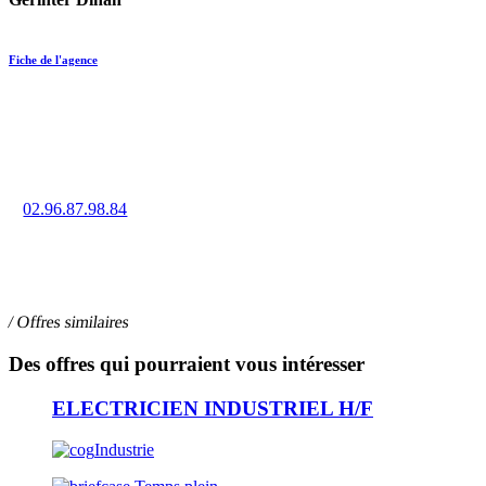
Fiche de l'agence
Trouvez un emploi en intérim, CDD ou CDI à Dinan grâce à la
force de notre réseau d’agences.
02.96.87.98.84
36 rue de Brest, 22100 DINAN
/ Offres similaires
Des offres qui pourraient vous intéresser
ELECTRICIEN INDUSTRIEL H/F
Industrie