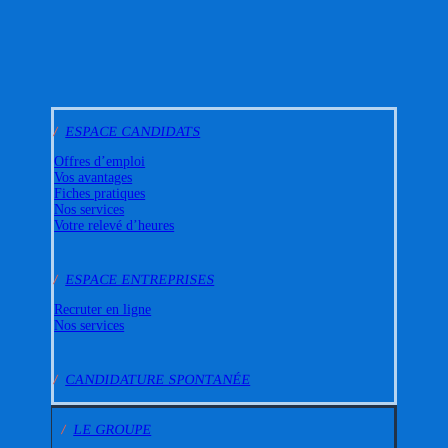
/
ESPACE CANDIDATS
Offres d’emploi
Vos avantages
Fiches pratiques
Nos services
Votre relevé d’heures
/
ESPACE ENTREPRISES
Recruter en ligne
Nos services
/
CANDIDATURE SPONTANÉE
/
LE GROUPE