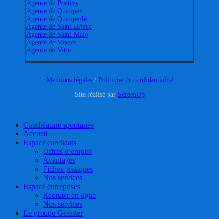
Agence de Pontivy
Agence de Quimper
Agence de Quimperlé
Agence de Saint-Brieuc
Agence de Saint-Malo
Agence de Vannes
Agence de Vitré
Mentions légales
/
Politique de confidentialité
Site réalisé par
ScreenUp
Close
Candidature spontanée
Menu
Accueil
Espace candidats
Offres d’emploi
Avantages
Fiches pratiques
Nos services
Espace entreprises
Recruter en ligne
Nos services
Le groupe Gerinter