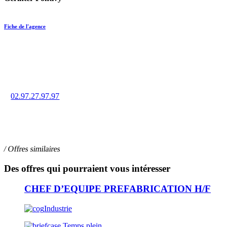
Fiche de l'agence
Trouvez un emploi en intérim, CDD ou CDI à Ponivy grâce à la
force de notre réseau d’agences.
02.97.27.97.97
2 rue de la Providence, 56300 PONTIVY
/ Offres similaires
Des offres qui pourraient vous intéresser
CHEF D’EQUIPE PREFABRICATION H/F
Industrie
Temps plein