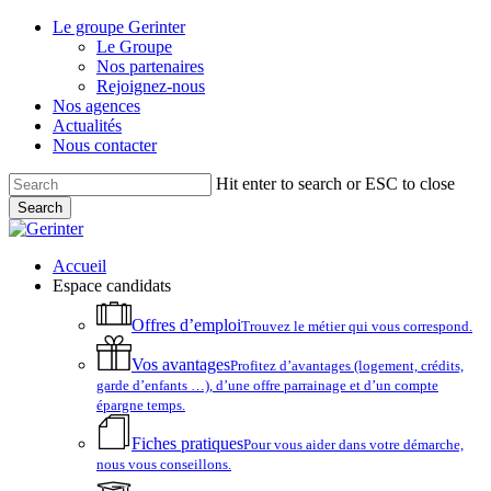
Skip
Le groupe Gerinter
to
Le Groupe
main
Nos partenaires
content
Rejoignez-nous
Nos agences
Actualités
Nous contacter
Hit enter to search or ESC to close
Search
Close
Search
account
Menu
Accueil
Espace candidats
Offres d’emploi
Trouvez le métier qui vous correspond.
Vos avantages
Profitez d’avantages (logement, crédits,
garde d’enfants …), d’une offre parrainage et d’un compte
épargne temps.
Fiches pratiques
Pour vous aider dans votre démarche,
nous vous conseillons.