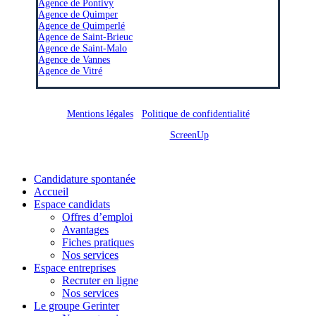
Agence de Pontivy
Agence de Quimper
Agence de Quimperlé
Agence de Saint-Brieuc
Agence de Saint-Malo
Agence de Vannes
Agence de Vitré
Mentions légales
/
Politique de confidentialité
Site réalisé par
ScreenUp
Close
Candidature spontanée
Menu
Accueil
Espace candidats
Offres d’emploi
Avantages
Fiches pratiques
Nos services
Espace entreprises
Recruter en ligne
Nos services
Le groupe Gerinter