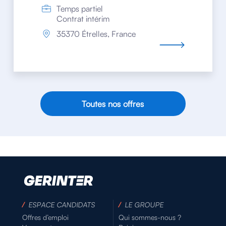
Temps partiel
Contrat intérim
35370 Étrelles, France
Toutes nos offres
/
ESPACE CANDIDATS
/
LE GROUPE
Offres d’emploi
Qui sommes-nous ?