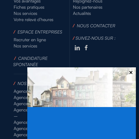
Vos avantages
Rejoignez-nous
Fiches pratiques
Nos partenaires
Nos services
Actualités
Votre relevé d’heures
/
NOUS CONTACTER
/
ESPACE ENTREPRISES
/
SUIVEZ-NOUS SUR :
Recruter en ligne
Nos services
/
CANDIDATURE
SPONTANÉE
/
NOS AGENCES
Agence de Rennes Industrie
Agence de Rennes Généraliste
Agence de Rennes BTP
Agence de Rennes Tertiaire
–
Agence de Brest
Agence de Dinan
Agence de Lamballe