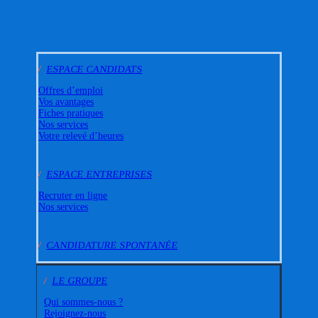
/
ESPACE CANDIDATS
Offres d’emploi
Vos avantages
Fiches pratiques
Nos services
Votre relevé d’heures
/
ESPACE ENTREPRISES
Recruter en ligne
Nos services
/
CANDIDATURE SPONTANÉE
/
LE GROUPE
Qui sommes-nous ?
Rejoignez-nous