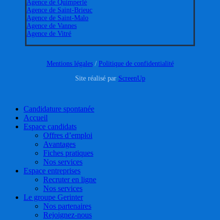
Agence de Quimperlé
Agence de Saint-Brieuc
Agence de Saint-Malo
Agence de Vannes
Agence de Vitré
Mentions légales
/
Politique de confidentialité
Site réalisé par
ScreenUp
Close
Candidature spontanée
Menu
Accueil
Espace candidats
Offres d’emploi
Avantages
Fiches pratiques
Nos services
Espace entreprises
Recruter en ligne
Nos services
Le groupe Gerinter
Nos partenaires
Rejoignez-nous