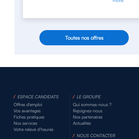
Toutes nos offres
/
ESPACE CANDIDATS
/
LE GROUPE
Offres d’emploi
Qui sommes-nous ?
Vos avantages
Rejoignez-nous
Fiches pratiques
Nos partenaires
Nos services
Actualités
Votre relevé d’heures
/
NOUS CONTACTER