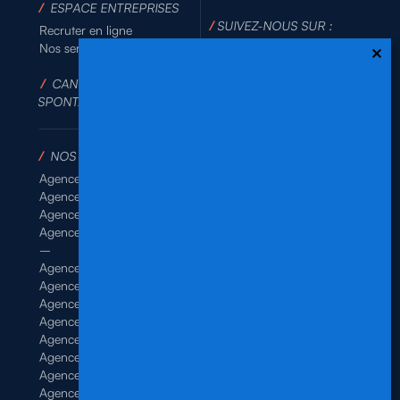
/
ESPACE ENTREPRISES
/
SUIVEZ-NOUS SUR :
Recruter en ligne
Nos services
/
CANDIDATURE
SPONTANÉE
/
NOS AGENCES
Agence de Rennes Industrie
Agence de Rennes Généraliste
Agence de Rennes BTP
Agence de Rennes Tertiaire
–
Agence de Brest
Agence de Dinan
Agence de Lamballe
Agence de Landivisiau
Agence de Pontivy
Agence de Quimper
Agence de Quimperlé
Agence de Saint-Brieuc