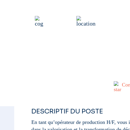
EUR DE PRODUCT
at intérim
Industrie
22170 Plouvara, F
Publié il y a 4 jours
Con
DESCRIPTIF DU POSTE
En tant qu’opérateur de production H/F, vous in
dans la valorisation et la transformation de dé