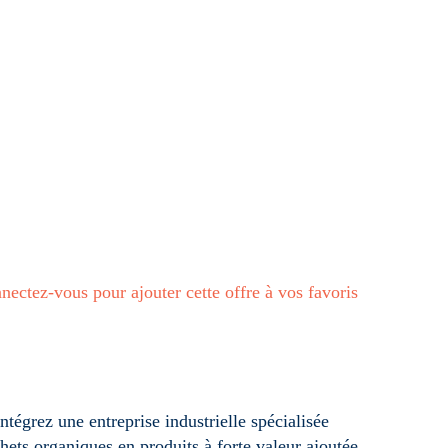
ION H/F
rance
nectez-vous pour ajouter cette offre à vos favoris
tégrez une entreprise industrielle spécialisée
chets organiques en produits à forte valeur ajoutée