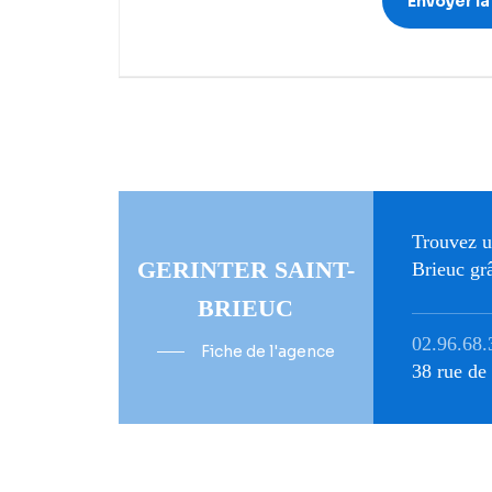
Trouvez u
GERINTER SAINT-
Brieuc grâ
BRIEUC
02.96.68.
Fiche de l'agence
38 rue d