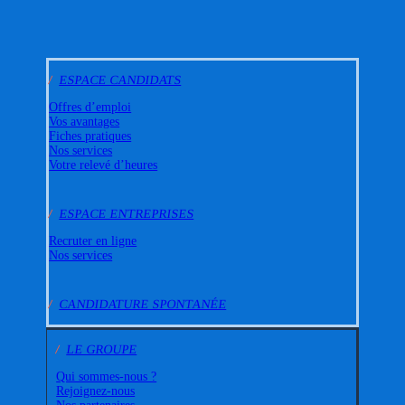
/
ESPACE CANDIDATS
Offres d’emploi
Vos avantages
Fiches pratiques
Nos services
Votre relevé d’heures
/
ESPACE ENTREPRISES
Recruter en ligne
Nos services
/
CANDIDATURE SPONTANÉE
/
LE GROUPE
Qui sommes-nous ?
Rejoignez-nous