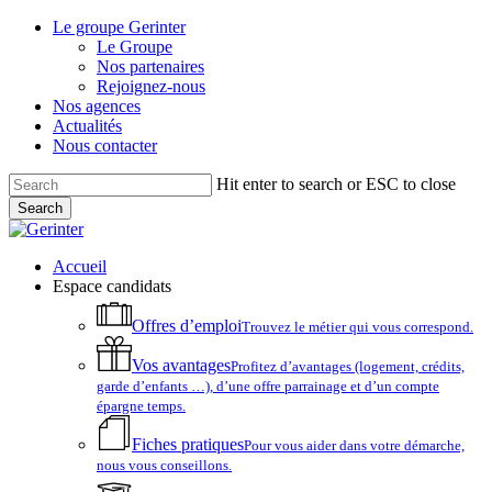
Skip
Le groupe Gerinter
to
Le Groupe
main
Nos partenaires
content
Rejoignez-nous
Nos agences
Actualités
Nous contacter
Hit enter to search or ESC to close
Search
Close
Search
account
Menu
Accueil
Espace candidats
Offres d’emploi
Trouvez le métier qui vous correspond.
Vos avantages
Profitez d’avantages (logement, crédits,
garde d’enfants …), d’une offre parrainage et d’un compte
épargne temps.
Fiches pratiques
Pour vous aider dans votre démarche,
nous vous conseillons.