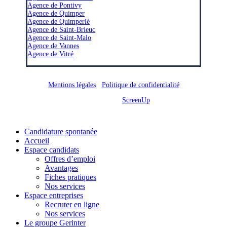
Agence de Pontivy
Agence de Quimper
Agence de Quimperlé
Agence de Saint-Brieuc
Agence de Saint-Malo
Agence de Vannes
Agence de Vitré
Mentions légales
/
Politique de confidentialité
Site réalisé par
ScreenUp
Close
Candidature spontanée
Menu
Accueil
Espace candidats
Offres d’emploi
Avantages
Fiches pratiques
Nos services
Espace entreprises
Recruter en ligne
Nos services
Le groupe Gerinter