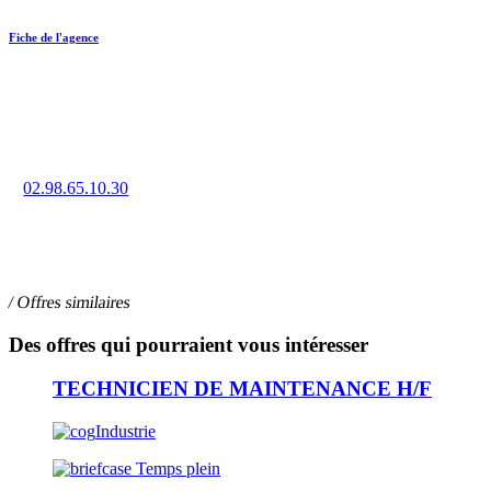
Fiche de l'agence
Trouvez un emploi en intérim, CDD ou CDI à Quimper grâce à
la force de notre réseau d’agences.
02.98.65.10.30
7 bis rue Jean Jaurès, 29000 QUIMPER
/ Offres similaires
Des offres qui pourraient vous intéresser
TECHNICIEN DE MAINTENANCE H/F
Industrie
Temps plein