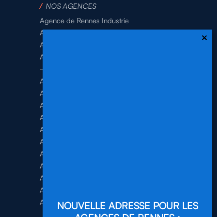
/
NOS AGENCES
Agence de Rennes Industrie
Agence de Rennes Généraliste
Agence de Rennes BTP
Agence de Rennes Tertiaire
–
Agence de Brest
Agence de Dinan
Agence de Lamballe
Agence de Landivisiau
Agence de Pontivy
Agence de Quimper
Agence de Quimperlé
Agence de Saint-Brieuc
Agence de Saint-Malo
Agence de Vannes
Agence de Vitré
NOUVELLE ADRESSE POUR LES