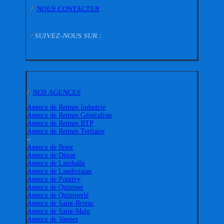
/
NOUS CONTACTER
/
SUIVEZ-NOUS SUR :
/
NOS AGENCES
Agence de Rennes Industrie
Agence de Rennes Généraliste
Agence de Rennes BTP
Agence de Rennes Tertiaire
–
Agence de Brest
Agence de Dinan
Agence de Lamballe
Agence de Landivisiau
Agence de Pontivy
Agence de Quimper
Agence de Quimperlé
Agence de Saint-Brieuc
Agence de Saint-Malo
Agence de Vannes