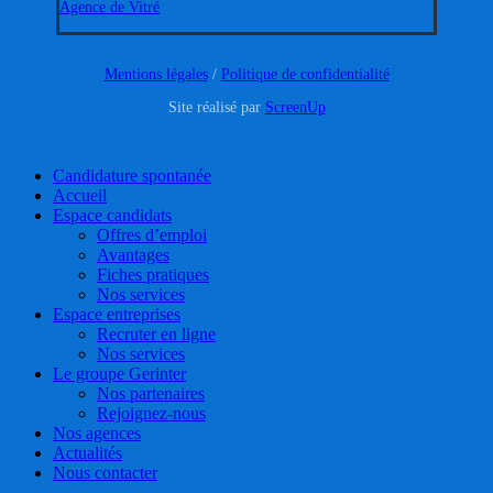
Agence de Vitré
Mentions légales
/
Politique de confidentialité
Site réalisé par
ScreenUp
Close
Candidature spontanée
Menu
Accueil
Espace candidats
Offres d’emploi
Avantages
Fiches pratiques
Nos services
Espace entreprises
Recruter en ligne
Nos services
Le groupe Gerinter
Nos partenaires
Rejoignez-nous
Nos agences
Actualités
Nous contacter