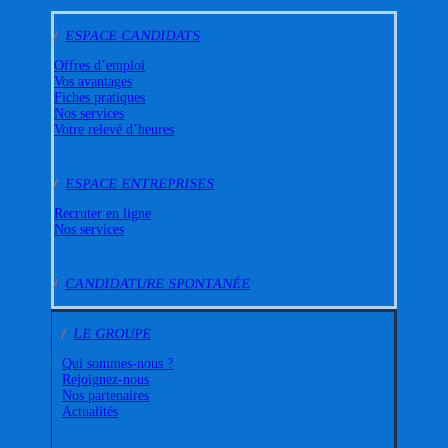
/
ESPACE CANDIDATS
Offres d’emploi
Vos avantages
Fiches pratiques
Nos services
Votre relevé d’heures
/
ESPACE ENTREPRISES
Recruter en ligne
Nos services
/
CANDIDATURE SPONTANÉE
/
LE GROUPE
Qui sommes-nous ?
Rejoignez-nous
Nos partenaires
Actualités