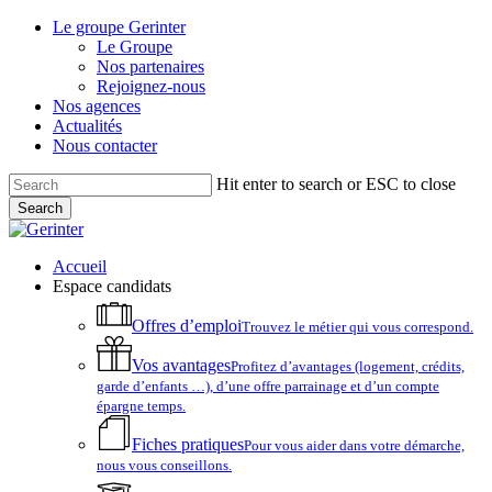
Skip
Le groupe Gerinter
to
Le Groupe
main
Nos partenaires
content
Rejoignez-nous
Nos agences
Actualités
Nous contacter
Hit enter to search or ESC to close
Search
Close
Search
account
Menu
Accueil
Espace candidats
Offres d’emploi
Trouvez le métier qui vous correspond.
Vos avantages
Profitez d’avantages (logement, crédits,
garde d’enfants …), d’une offre parrainage et d’un compte
épargne temps.
Fiches pratiques
Pour vous aider dans votre démarche,
nous vous conseillons.