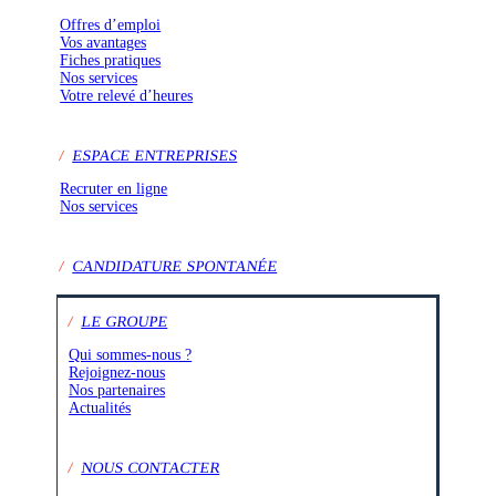
Offres d’emploi
Vos avantages
Fiches pratiques
Nos services
Votre relevé d’heures
/
ESPACE ENTREPRISES
Recruter en ligne
Nos services
/
CANDIDATURE SPONTANÉE
/
LE GROUPE
Qui sommes-nous ?
Rejoignez-nous
Nos partenaires
Actualités
/
NOUS CONTACTER