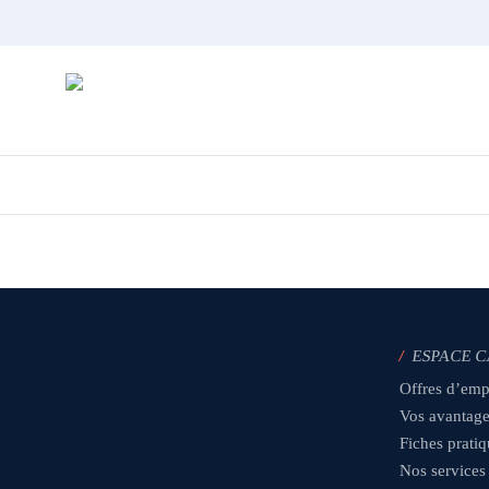
Skip
to
main
content
/
ESPACE 
Offres d’emp
Vos avantag
Fiches prati
Nos services