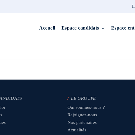
L
Accueil
Espace candidats
Espace ent
CANDIDATS
/
LE GROUPE
loi
Qui sommes-nous ?
es
Rejoignez-nous
ques
Nos partenaires
Actualités