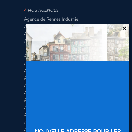
/
NOS AGENCES
Agence de Rennes Industrie
Agence de Rennes Généraliste
Agence de Rennes BTP
Agence de Rennes Tertiaire
–
Agence de Brest
Agence de Dinan
Agence de Lamballe
Agence de Landivisiau
Agence de Pontivy
Agence de Quimper
Agence de Quimperlé
Agence de Saint-Brieuc
Agence de Saint-Malo
Agence de Vannes
Agence de Vitré
NOUVELLE ADRESSE POUR LES