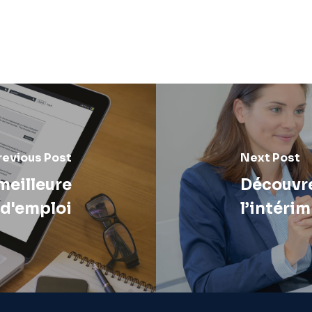
revious Post
Next Post
meilleure
Découvre
 d'emploi
l’intérim