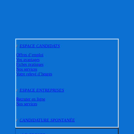
/
ESPACE CANDIDATS
Offres d’emploi
Vos avantages
Fiches pratiques
Nos services
Votre relevé d’heures
/
ESPACE ENTREPRISES
Recruter en ligne
Nos services
/
CANDIDATURE SPONTANÉE