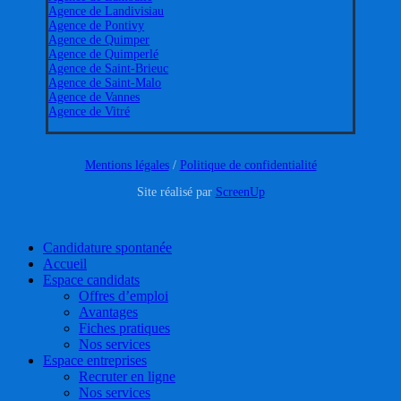
Agence de Landivisiau
Agence de Pontivy
Agence de Quimper
Agence de Quimperlé
Agence de Saint-Brieuc
Agence de Saint-Malo
Agence de Vannes
Agence de Vitré
Mentions légales
/
Politique de confidentialité
Site réalisé par
ScreenUp
Close
Candidature spontanée
Menu
Accueil
Espace candidats
Offres d’emploi
Avantages
Fiches pratiques
Nos services
Espace entreprises
Recruter en ligne
Nos services