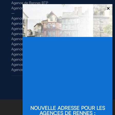
Agence de Rennes BTP
Agence de Rennes Tertiaire
–
Agence de Brest
Agence de Dinan
Agence de Lamballe
Agence de Landivisiau
Agence de Pontivy
Agence de Quimper
Agence de Quimperlé
Agence de Saint-Brieuc
Agence de Saint-Malo
Agence de Vannes
Agence de Vitré
Mentions légales
/
Politique de confidentialité
Site réalisé par
ScreenUp
NOUVELLE ADRESSE POUR LES
AGENCES DE RENNES :