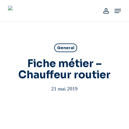
Skip
Menu
to
account
main
content
General
Fiche métier –
Chauffeur routier
21 mai 2019