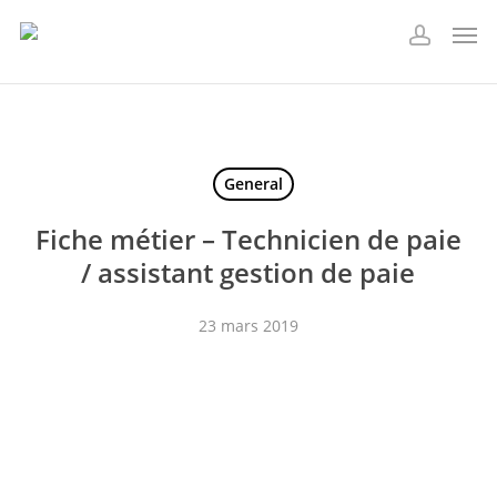
Skip
Men
to
account
main
content
General
Fiche métier – Technicien de paie
/ assistant gestion de paie
23 mars 2019