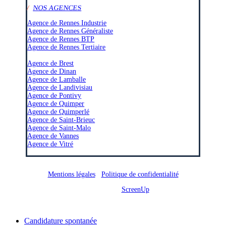
/
NOS AGENCES
Agence de Rennes Industrie
Agence de Rennes Généraliste
Agence de Rennes BTP
Agence de Rennes Tertiaire
–
Agence de Brest
Agence de Dinan
Agence de Lamballe
Agence de Landivisiau
Agence de Pontivy
Agence de Quimper
Agence de Quimperlé
Agence de Saint-Brieuc
Agence de Saint-Malo
Agence de Vannes
Agence de Vitré
Mentions légales
/
Politique de confidentialité
Site réalisé par
ScreenUp
Close
Candidature spontanée