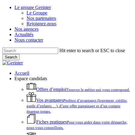
Skip
Le groupe Gerinter
to
Le Groupe
main
Nos partenaires
content
Rejoignez-nous
Nos agences
Actualités
Nous contacter
Hit enter to search or ESC to close
Search
Close
Search
account
Menu
Accueil
Espace candidats
Offres d’emploi
Trouvez le métier qui vous correspond.
Vos avantages
Profitez d’avantages (logement, crédits,
garde d’enfants …), d’une offre parrainage et d’un compte
épargne temps.
Fiches pratiques
Pour vous aider dans votre démarche,
nous vous conseillons.