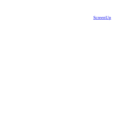
Site réalisé par
ScreenUp