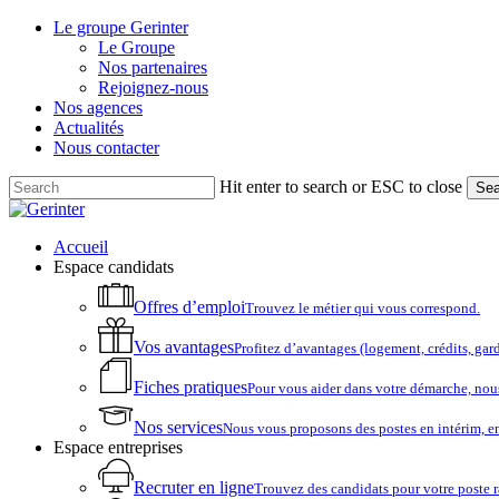
Skip
Le groupe Gerinter
to
Le Groupe
main
Nos partenaires
content
Rejoignez-nous
Nos agences
Actualités
Nous contacter
Hit enter to search or ESC to close
Sea
Close
Search
account
Menu
Accueil
Espace candidats
Offres d’emploi
Trouvez le métier qui vous correspond.
Vos avantages
Profitez d’avantages (logement, crédits, ga
Fiches pratiques
Pour vous aider dans votre démarche, nou
Nos services
Nous vous proposons des postes en intérim, e
Espace entreprises
Recruter en ligne
Trouvez des candidats pour votre poste 