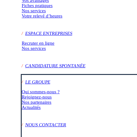
Vos avantages
Fiches pratiques
Nos services
Votre relevé d’heures
/
ESPACE ENTREPRISES
Recruter en ligne
Nos services
/
CANDIDATURE SPONTANÉE
/
LE GROUPE
Qui sommes-nous ?
Rejoignez-nous
Nos partenaires
Actualités
/
NOUS CONTACTER