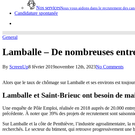
Nos services
Nous vous aidons dans le recrutement des cand
Candidature spontanée
account
General
Lamballe – De nombreuses entre
By
ScreenUp
8 février 2019
novembre 12th, 2023
No Comments
Alors que le taux de chômage sur Lamballe et ses environs est toujour
Lamballe et Saint-Brieuc ont besoin de m
Une enquête de Pôle Emploi, réalisée en 2018 auprès de 20.000 entrep
précédente. À noter que 39% des projets de recrutement sont saisonnie
Sur Lamballe et la côte de Penthièvre, l’industrie agroalimentaire, la 
recherchés. Le secteur du btiment, qui retrouve progressivement une 