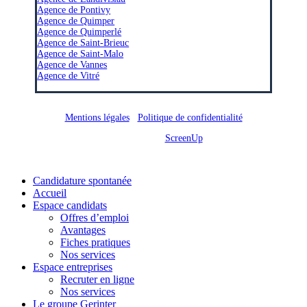
Agence de Pontivy
Agence de Quimper
Agence de Quimperlé
Agence de Saint-Brieuc
Agence de Saint-Malo
Agence de Vannes
Agence de Vitré
Mentions légales
/
Politique de confidentialité
Site réalisé par
ScreenUp
Close
Candidature spontanée
Menu
Accueil
Espace candidats
Offres d’emploi
Avantages
Fiches pratiques
Nos services
Espace entreprises
Recruter en ligne
Nos services
Le groupe Gerinter