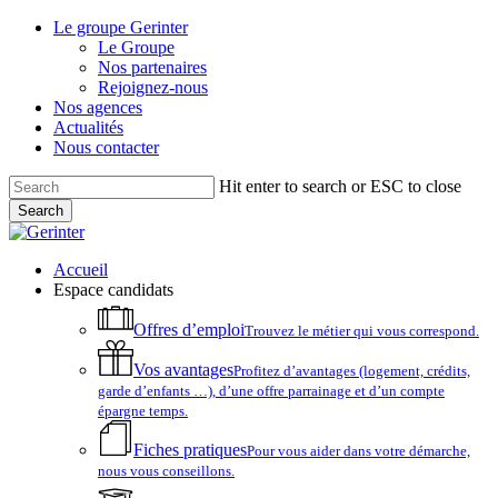
Skip
Le groupe Gerinter
to
Le Groupe
main
Nos partenaires
content
Rejoignez-nous
Nos agences
Actualités
Nous contacter
Hit enter to search or ESC to close
Search
Close
Search
account
Menu
Accueil
Espace candidats
Offres d’emploi
Trouvez le métier qui vous correspond.
Vos avantages
Profitez d’avantages (logement, crédits,
garde d’enfants …), d’une offre parrainage et d’un compte
épargne temps.
Fiches pratiques
Pour vous aider dans votre démarche,
nous vous conseillons.