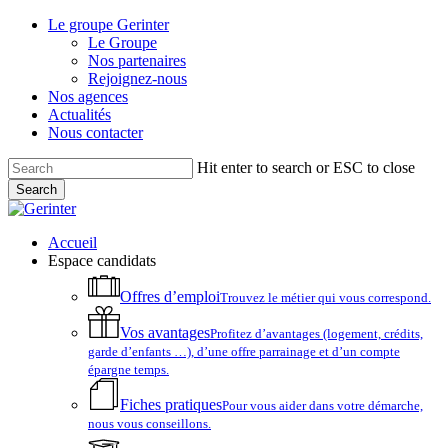
Skip
Le groupe Gerinter
to
Le Groupe
main
Nos partenaires
content
Rejoignez-nous
Nos agences
Actualités
Nous contacter
Hit enter to search or ESC to close
Search
Close
Search
account
Menu
Accueil
Espace candidats
Offres d’emploi
Trouvez le métier qui vous correspond.
Vos avantages
Profitez d’avantages (logement, crédits,
garde d’enfants …), d’une offre parrainage et d’un compte
épargne temps.
Fiches pratiques
Pour vous aider dans votre démarche,
nous vous conseillons.