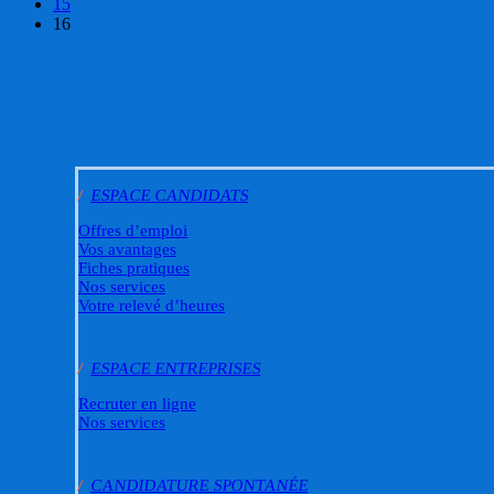
15
16
/
ESPACE CANDIDATS
Offres d’emploi
Vos avantages
Fiches pratiques
Nos services
Votre relevé d’heures
/
ESPACE ENTREPRISES
Recruter en ligne
Nos services
/
CANDIDATURE SPONTANÉE