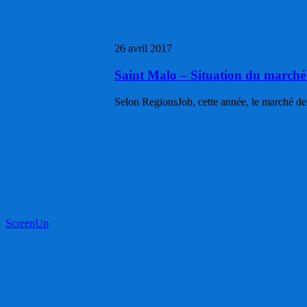
marché
de
l’emploi
26 avril 2017
Saint Malo – Situation du marché 
Selon RegionsJob, cette année, le marché de
ScreenUp
Pourquoi
préférer
l’intérim
?
Quels