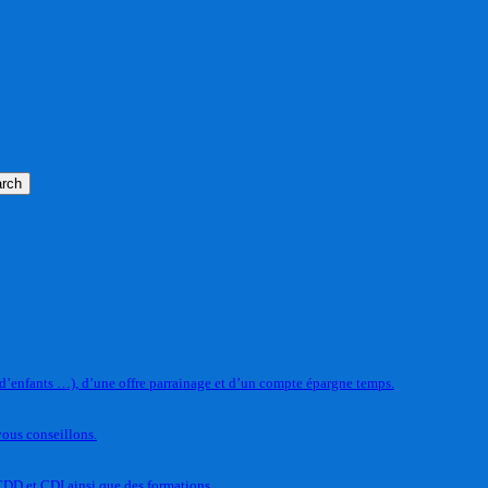
rch
 d’enfants …), d’une offre parrainage et d’un compte épargne temps.
vous conseillons.
CDD et CDI ainsi que des formations.