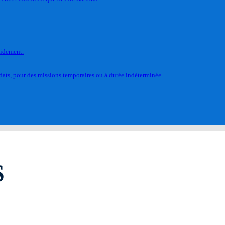
pidement.
ats, pour des missions temporaires ou à durée indéterminée.
S