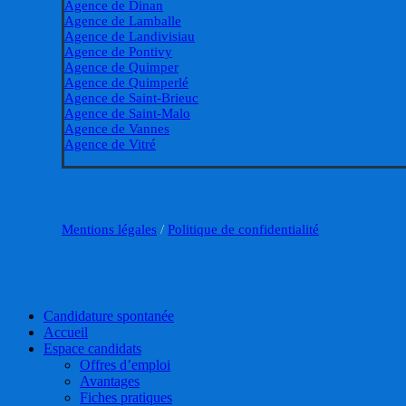
Agence de Dinan
Agence de Lamballe
Agence de Landivisiau
Agence de Pontivy
Agence de Quimper
Agence de Quimperlé
Agence de Saint-Brieuc
Agence de Saint-Malo
Agence de Vannes
Agence de Vitré
Mentions légales
/
Politique de confidentialité
Close
Candidature spontanée
Menu
Accueil
Espace candidats
Offres d’emploi
Avantages
Fiches pratiques