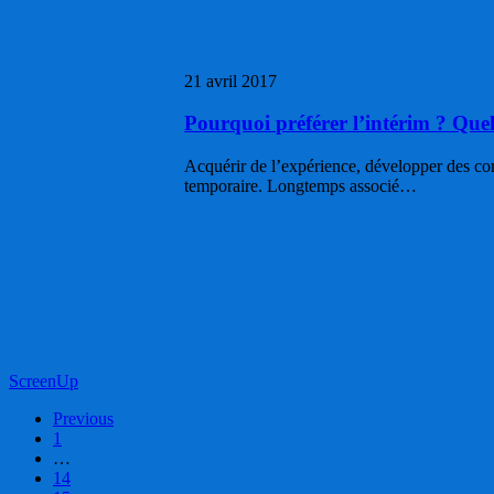
sont
les
avantages
21 avril 2017
Pourquoi préférer l’intérim ? Quel
Acquérir de l’expérience, développer des com
temporaire. Longtemps associé…
ScreenUp
Previous
1
…
14