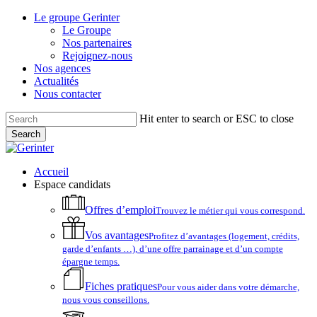
Skip
Le groupe Gerinter
to
Le Groupe
main
Nos partenaires
content
Rejoignez-nous
Nos agences
Actualités
Nous contacter
Hit enter to search or ESC to close
Search
Close
Search
account
Menu
Accueil
Espace candidats
Offres d’emploi
Trouvez le métier qui vous correspond.
Vos avantages
Profitez d’avantages (logement, crédits,
garde d’enfants …), d’une offre parrainage et d’un compte
épargne temps.
Fiches pratiques
Pour vous aider dans votre démarche,
nous vous conseillons.