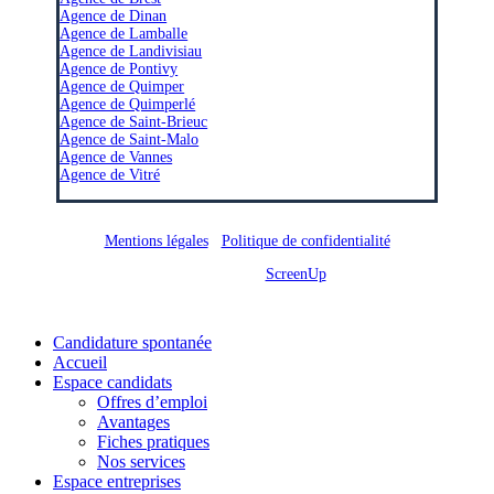
Agence de Dinan
Agence de Lamballe
Agence de Landivisiau
Agence de Pontivy
Agence de Quimper
Agence de Quimperlé
Agence de Saint-Brieuc
Agence de Saint-Malo
Agence de Vannes
Agence de Vitré
Mentions légales
/
Politique de confidentialité
Site réalisé par
ScreenUp
Close
Candidature spontanée
Menu
Accueil
Espace candidats
Offres d’emploi
Avantages
Fiches pratiques
Nos services
Espace entreprises