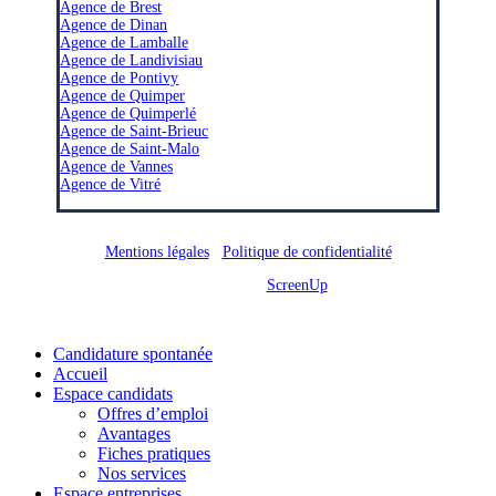
Agence de Brest
Agence de Dinan
Agence de Lamballe
Agence de Landivisiau
Agence de Pontivy
Agence de Quimper
Agence de Quimperlé
Agence de Saint-Brieuc
Agence de Saint-Malo
Agence de Vannes
Agence de Vitré
Mentions légales
/
Politique de confidentialité
Site réalisé par
ScreenUp
Close
Candidature spontanée
Menu
Accueil
Espace candidats
Offres d’emploi
Avantages
Fiches pratiques
Nos services
Espace entreprises