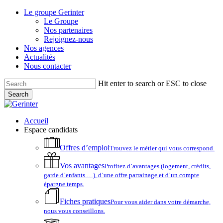
Skip
Le groupe Gerinter
to
Le Groupe
main
Nos partenaires
content
Rejoignez-nous
Nos agences
Actualités
Nous contacter
Hit enter to search or ESC to close
Search
Close
Search
account
Menu
Accueil
Espace candidats
Offres d’emploi
Trouvez le métier qui vous correspond.
Vos avantages
Profitez d’avantages (logement, crédits,
garde d’enfants …), d’une offre parrainage et d’un compte
épargne temps.
Fiches pratiques
Pour vous aider dans votre démarche,
nous vous conseillons.