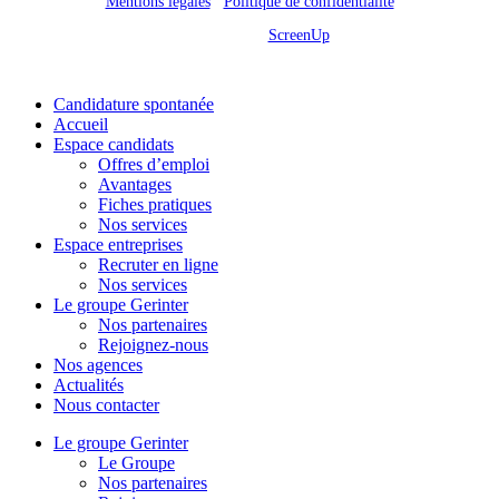
Mentions légales
/
Politique de confidentialité
Site réalisé par
ScreenUp
Close
Candidature spontanée
Menu
Accueil
Espace candidats
Offres d’emploi
Avantages
Fiches pratiques
Nos services
Espace entreprises
Recruter en ligne
Nos services
Le groupe Gerinter
Nos partenaires
Rejoignez-nous
Nos agences
Actualités
Nous contacter
Le groupe Gerinter
Le Groupe
Nos partenaires