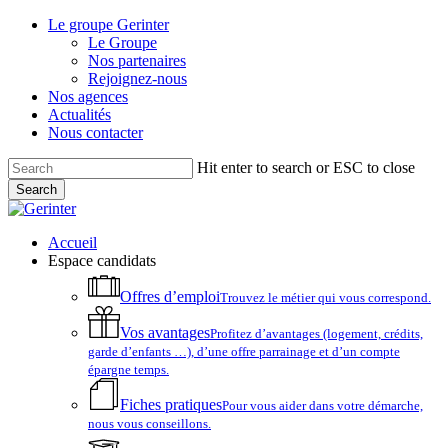
Skip
Le groupe Gerinter
to
Le Groupe
main
Nos partenaires
content
Rejoignez-nous
Nos agences
Actualités
Nous contacter
Hit enter to search or ESC to close
Search
Close
Search
account
Menu
Accueil
Espace candidats
Offres d’emploi
Trouvez le métier qui vous correspond.
Vos avantages
Profitez d’avantages (logement, crédits,
garde d’enfants …), d’une offre parrainage et d’un compte
épargne temps.
Fiches pratiques
Pour vous aider dans votre démarche,
nous vous conseillons.