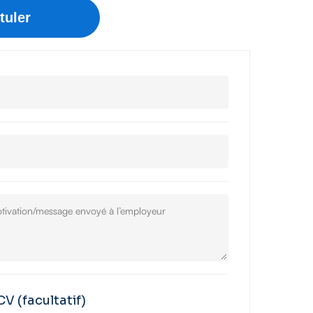
 CV
(facultatif)