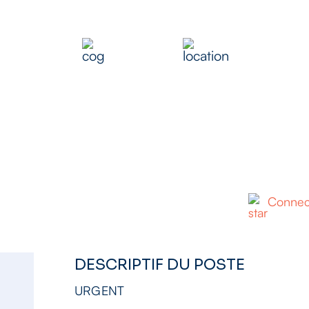
CTEUR DE LIGNE
t intérim
Industrie
22250 Broons, F
Publié il y a 2 semaines
Connect
DESCRIPTIF DU POSTE
URGENT